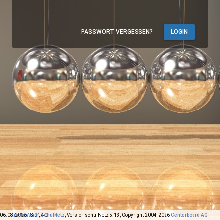
PASSWORT VERGESSEN?
06.08.2026 18:01:40
Impressum
,
schulNetz
, Version schulNetz 5.13, Copyright 2004-2026
Centerboard AG